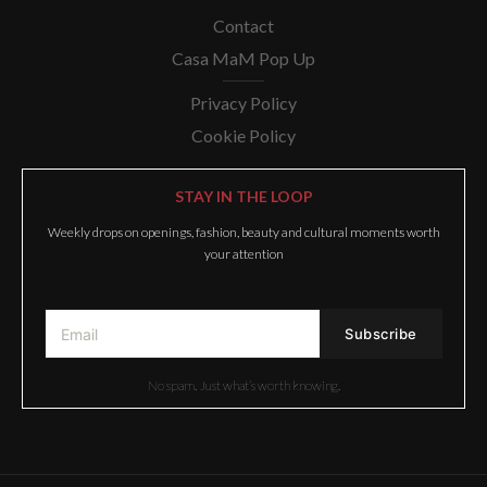
Contact
Casa MaM Pop Up
Privacy Policy
Cookie Policy
STAY IN THE LOOP
Weekly drops on openings, fashion, beauty and cultural moments worth
your attention
No spam. Just what’s worth knowing.