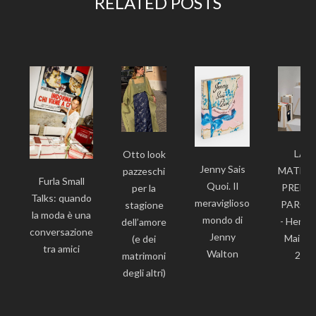
RELATED POSTS
‍LA
Otto look
Jenny Sais
MATER
pazzeschi
Furla Small
Quoi. Il
PREND
per la
Talks: quando
meraviglioso
PAROL
stagione
la moda è una
mondo di
- Hermè
dell’amore
conversazione
Jenny
Maiso
(e dei
tra amici
Walton
26
matrimoni
degli altri)