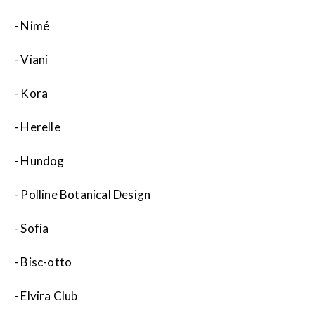
- Nimé
- Viani
- Kora
- Herelle
- Hundog
- Polline Botanical Design
- Sofia
- Bisc-otto
- Elvira Club