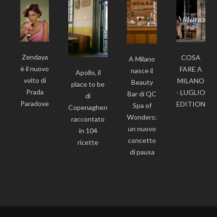
Zendaya
COSA
A Milano
è il nuovo
FARE A
nasce il
Apollo, il
volto di
MILANO
Beauty
place to be
Prada
- LUGLIO
Bar di QC
di
Paradoxe
EDITION
Spa of
Copenaghen
Wonders:
raccontato
un nuovo
in 104
concetto
ricette
di pausa