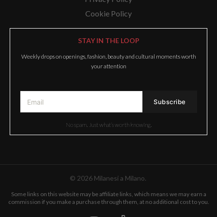
Cookie Policy
STAY IN THE LOOP
Weekly drops on openings, fashion, beauty and cultural moments worth
your attention
No spam. Just what’s worth knowing.
© 2026 Milanesi a Milano.
Some links on this website may be affiliate links, which means we may earn a
commission if you make a purchase through them, at no additional cost to you.