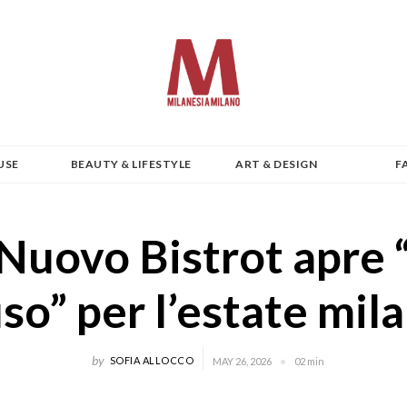
USE
BEAUTY & LIFESTYLE
ART & DESIGN
F
 Nuovo Bistrot apre 
so” per l’estate mil
by
SOFIA ALLOCCO
MAY 26, 2026
02 min