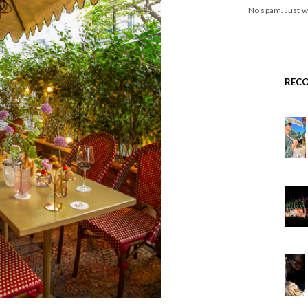
No spam. Just w
REC