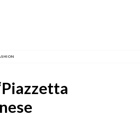
ASHION
“Piazzetta
anese