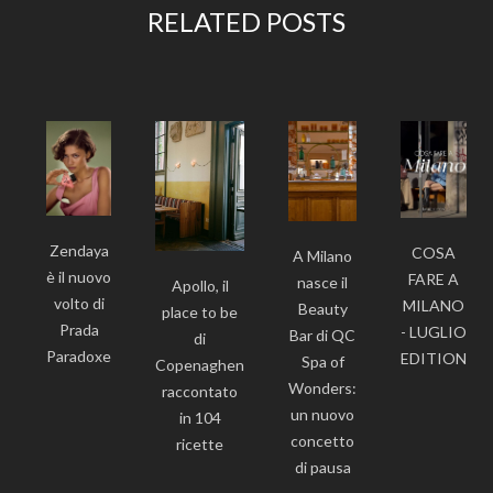
RELATED POSTS
Zendaya
COSA
A Milano
è il nuovo
FARE A
nasce il
Apollo, il
volto di
MILANO
Beauty
place to be
Prada
- LUGLIO
Bar di QC
di
Paradoxe
EDITION
Spa of
Copenaghen
Wonders:
raccontato
un nuovo
in 104
concetto
ricette
di pausa