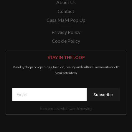
About Us
Contact
Casa MaM Pop Up
Privacy Policy
Cookie Policy
STAY IN THE LOOP
Weekly drops on openings, fashion, beauty and cultural moments worth
your attention
No spam. Just what’s worth knowing.