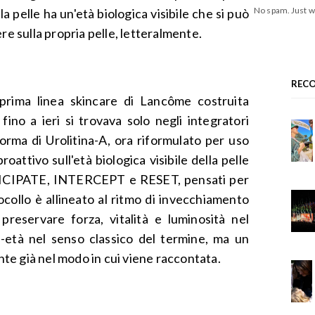
No spam. Just w
a pelle ha un'età biologica visibile che si può
re sulla propria pelle, letteralmente.
REC
rima linea skincare di Lancôme costruita
ino a ieri si trovava solo negli integratori
forma di Urolitina-A, ora riformulato per uso
roattivo sull'età biologica visibile della pelle
NTICIPATE, INTERCEPT e RESET, pensati per
ocollo è allineato al ritmo di invecchiamento
i preservare forza, vitalità e luminosità nel
età nel senso classico del termine, ma un
ente già nel modo in cui viene raccontata.