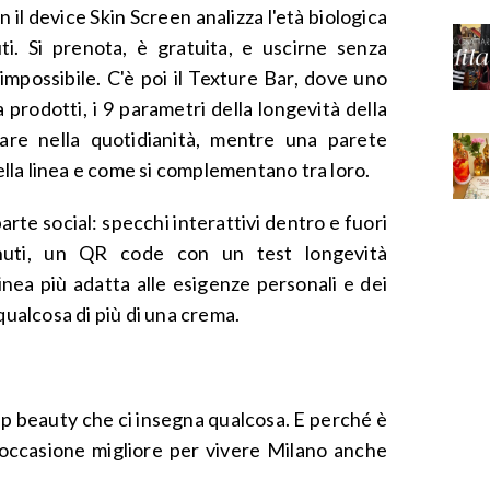
il device Skin Screen analizza l'età biologica
uti. Si prenota, è gratuita, e uscirne senza
impossibile. C'è poi il Texture Bar, dove uno
prodotti, i 9 parametri della longevità della
rare nella quotidianità, mentre una parete
della linea e come si complementano tra loro.
rte social: specchi interattivi dentro e fuori
nuti, un QR code con un test longevità
inea più adatta alle esigenze personali e dei
qualcosa di più di una crema.
p beauty che ci insegna qualcosa. E perché è
occasione migliore per vivere Milano anche