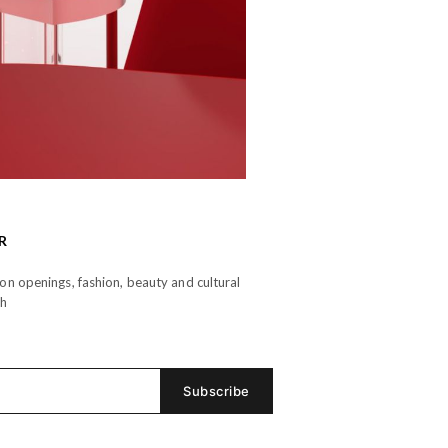
R
n openings, fashion, beauty and cultural
th