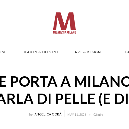
USE
BEAUTY & LIFESTYLE
ART & DESIGN
F
 PORTA A MILANO
ARLA DI PELLE (E D
by
ANGELICA CORÀ
MAY 11, 2026
02 min