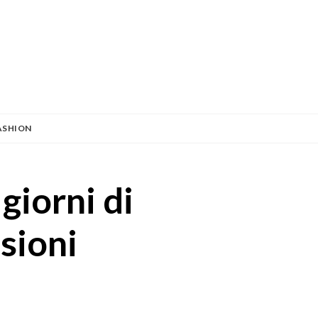
ASHION
giorni di
sioni