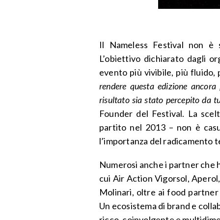
Il Nameless Festival non è 
L’obiettivo dichiarato dagli o
evento più vivibile, più fluido, 
rendere questa edizione ancora 
risultato sia stato percepito da t
Founder del Festival. La scel
partito nel 2013 – non è casu
l’importanza del radicamento te
Numerosi anche i partner che ha
cui Air Action Vigorsol, Aperol
Molinari, oltre ai food partn
Un ecosistema di brand e collab
ricco, coinvolgente e multidim