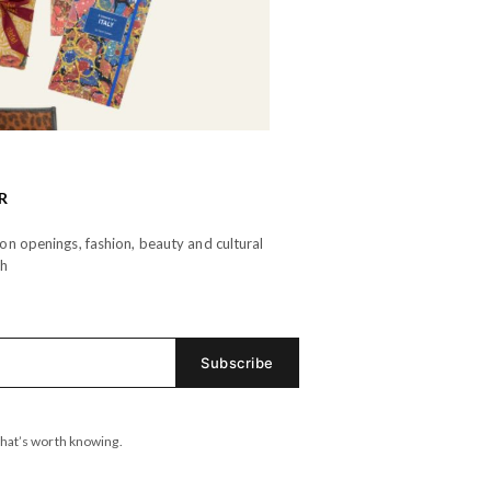
R
n openings, fashion, beauty and cultural
th
hat’s worth knowing.