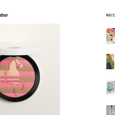
abar
REC