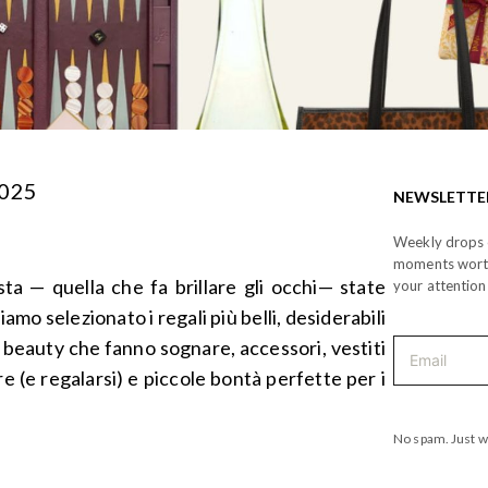
2025
NEWSLETTE
Weekly drops o
moments wor
sta — quella che fa brillare gli occhi— state
your attention
amo selezionato i regali più belli, desiderabili
 beauty che fanno sognare, accessori, vestiti
are (e regalarsi) e piccole bontà perfette per i
No spam. Just w