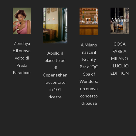
Zendaya
COSA
A Milano
è il nuovo
FARE A
nasce il
Apollo, il
volto di
MILANO
Beauty
place to be
Prada
- LUGLIO
Bar di QC
di
Paradoxe
EDITION
Spa of
Copenaghen
Wonders:
raccontato
un nuovo
in 104
concetto
ricette
di pausa