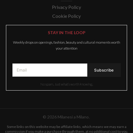
Privacy Policy
Cookie Policy
STAY IN THE LOOP
Weekly drops on openings, fashion, beauty and cultural moments worth
your attention
No spam. Just what’s worth knowing.
© 2026 Milanesi a Milano.
Some links on this website may be affiliate links, which means we may earn a
commission if you make a purchase through them, at no additional cost to you.