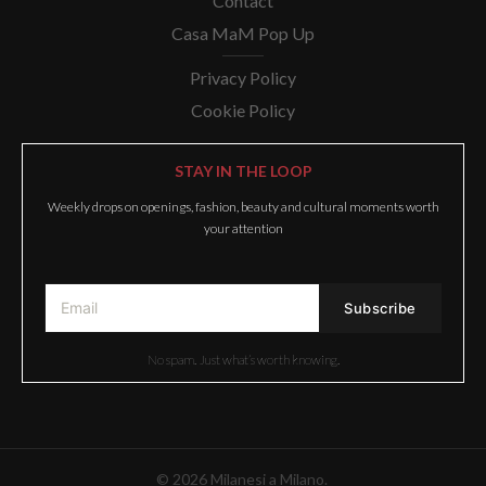
Contact
Casa MaM Pop Up
Privacy Policy
Cookie Policy
STAY IN THE LOOP
Weekly drops on openings, fashion, beauty and cultural moments worth
your attention
No spam. Just what’s worth knowing.
© 2026 Milanesi a Milano.