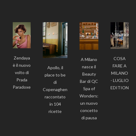
Zendaya
COSA
A Milano
è il nuovo
FARE A
nasce il
Apollo, il
volto di
MILANO
Beauty
place to be
Prada
- LUGLIO
Bar di QC
di
Paradoxe
EDITION
Spa of
Copenaghen
Wonders:
raccontato
un nuovo
in 104
concetto
ricette
di pausa