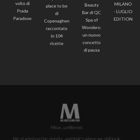
volto di
MILANO
Beauty
place to be
Prada
- LUGLIO
Bar di QC
di
Paradoxe
EDITION
Spa of
Copenaghen
Wonders:
raccontato
un nuovo
in 104
concetto
ricette
di pausa
Milan, unfiltered.
We started on the streets, and that's where we still look.