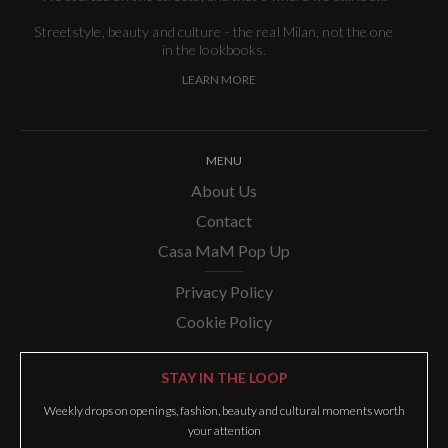
Streetstyle, beauty and culture - the real Milan, not the one
in the lookbooks.
LEARN MORE
MENU
About Us
Contact
Casa MaM Pop Up
Privacy Policy
Cookie Policy
STAY IN THE LOOP
Weekly drops on openings, fashion, beauty and cultural moments worth
your attention