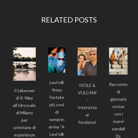
RELATED POSTS
Levi’s®
Racconto
ISOLE &
firma
Il takeover
di
VULCANI
l’estate
di K-Way
giornate
-
più cool
all’Idroscalo
estive
Intervista
di
di Milano
con i
ai
sempre:
per
nuovi
fondatori
arriva “A
un’estate di
sandali
Levi’s®
esperienze
Dr.