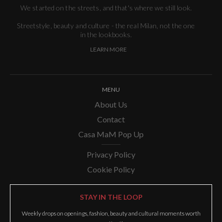
We started on the streets, and that's where we still look.
Streetstyle, beauty and culture - the real Milan, not the one
in the lookbooks.
LEARN MORE
MENU
About Us
Contact
Casa MaM Pop Up
Privacy Policy
Cookie Policy
STAY IN THE LOOP
Weekly drops on openings, fashion, beauty and cultural moments worth