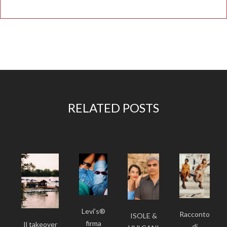
RELATED POSTS
Levi’s®
Racconto
ISOLE &
firma
Il takeover
di