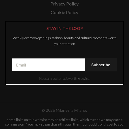
Privacy Policy
Cookie Policy
STAY IN THE LOOP
Weekly drops on openings, fashion, beauty and cultural moments worth
your attention
No spam. Just what’s worth knowing.
© 2026 Milanesi a Milano.
Some links on this website may be affiliate links, which means we may earn a
commission if you make a purchase through them, at no additional cost to you.