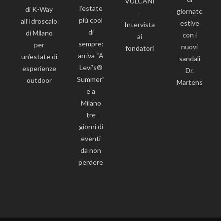
VULCANI
l’estate
di K-Way
giornate
-
più cool
all’Idroscalo
estive
Intervista
di
di Milano
con i
ai
sempre:
per
nuovi
fondatori
arriva “A
un’estate di
sandali
Levi’s®
esperienze
Dr.
Summer”
outdoor
Martens
e a
Milano
tre
giorni di
eventi
da non
perdere