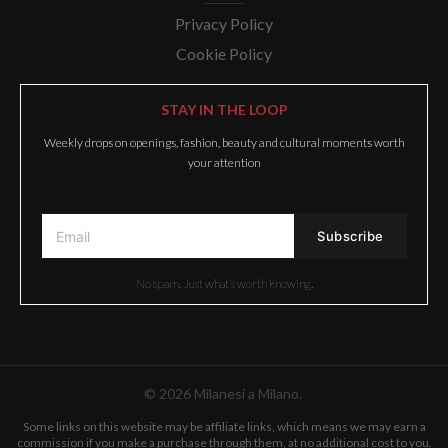
Privacy Policy
Cookie Policy
STAY IN THE LOOP
Weekly drops on openings, fashion, beauty and cultural moments worth
your attention
No spam. Just what’s worth knowing.
© 2026 Milanesi a Milano.
Some links on this website may be affiliate links, which means we may earn a
commission if you make a purchase through them, at no additional cost to you.