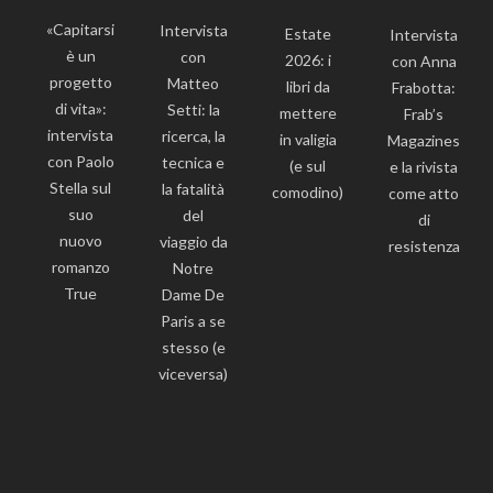
«Capitarsi
Intervista
Estate
Intervista
è un
con
2026: i
con Anna
progetto
Matteo
libri da
Frabotta:
di vita»:
Setti: la
mettere
Frab’s
intervista
ricerca, la
in valigia
Magazines
con Paolo
tecnica e
(e sul
e la rivista
Stella sul
la fatalità
comodino)
come atto
suo
del
di
nuovo
viaggio da
resistenza
romanzo
Notre
True
Dame De
Paris a se
stesso (e
viceversa)