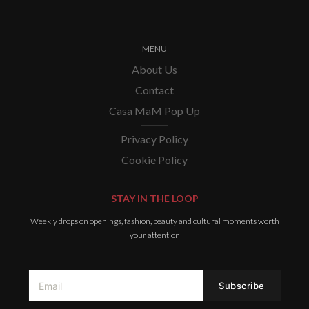
MENU
About Us
Contact
Casa MaM Pop Up
Privacy Policy
Cookie Policy
STAY IN THE LOOP
Weekly drops on openings, fashion, beauty and cultural moments worth
your attention