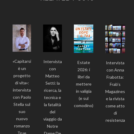
«Capitarsi
Intervista
Estate
Intervista
è un
con
2026: i
con Anna
progetto
Matteo
libri da
Frabotta:
di vita»:
Setti: la
mettere
Frab’s
intervista
ricerca, la
in valigia
Magazines
con Paolo
tecnica e
(e sul
e la rivista
Stella sul
la fatalità
comodino)
come atto
suo
del
di
nuovo
viaggio da
resistenza
romanzo
Notre
True
Dame De