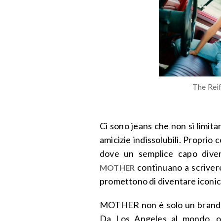
The Rei
Ci sono jeans che non si limita
amicizie indissolubili. Proprio 
dove un semplice capo diven
continuano a scrivere
MOTHER
promettono di diventare iconi
MOTHER non è solo un brand: 
Da Los Angeles al mondo, 