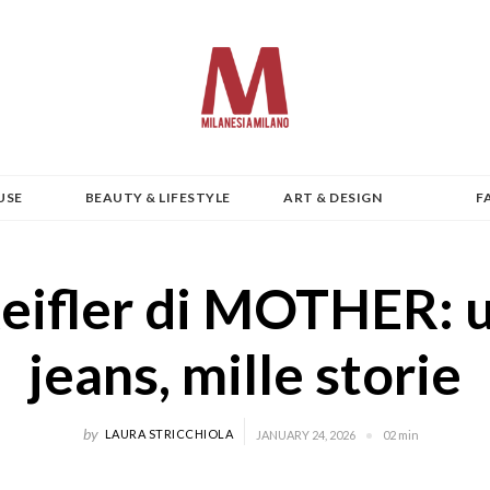
USE
BEAUTY & LIFESTYLE
ART & DESIGN
F
Reifler di MOTHER: u
jeans, mille storie
by
LAURA STRICCHIOLA
JANUARY 24, 2026
02 min