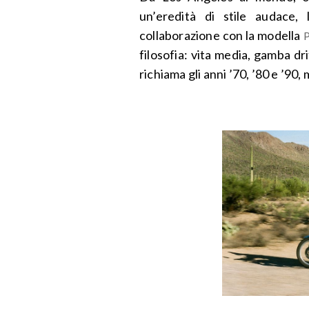
un’eredità di stile audace, l
collaborazione con la modella
P
filosofia: vita media, gamba d
richiama gli anni ’70, ’80 e ’9