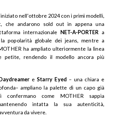
 iniziato nell’ottobre 2024 con i primi modelli,
t, che andarono sold out in appena una
iattaforma internazionale
NET-A-PORTER
a
a popolarità globale dei jeans, mentre a
MOTHER ha ampliato ulteriormente la linea
e petite, rendendo il modello ancora più
Daydreamer
e
Starry Eyed
– una chiara e
profonda– ampliano la palette di un capo già
anti confermano come MOTHER sappia
antenendo intatta la sua autenticità,
avventura da vivere.