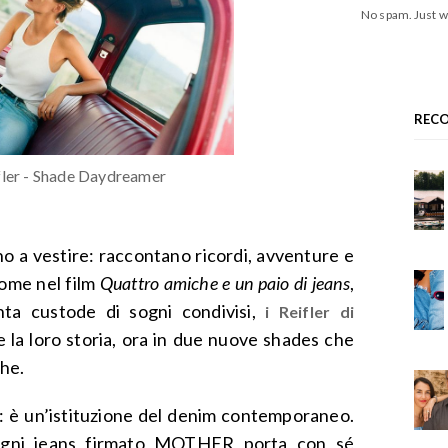
No spam. Just w
REC
fler - Shade Daydreamer
no a vestire: raccontano ricordi, avventure e
come nel film
Quattro amiche e un paio di jeans
,
ta custode di sogni condivisi,
i Reifler di
 la loro storia, ora in due nuove shades che
che.
è un’istituzione del denim contemporaneo.
ogni jeans firmato MOTHER porta con sé