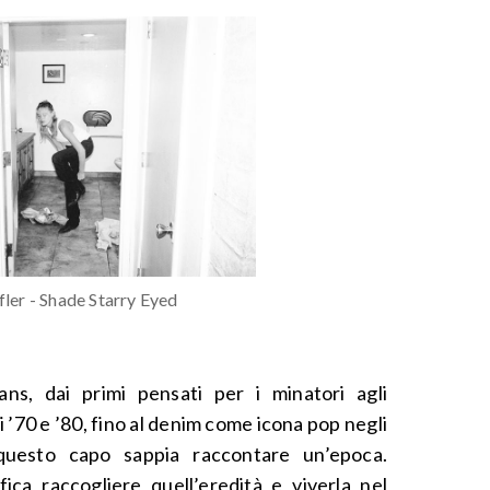
fler - Shade Starry Eyed
ans, dai primi pensati per i minatori agli
i ’70 e ’80, fino al denim come icona pop negli
questo capo sappia raccontare un’epoca.
fica raccogliere quell’eredità e viverla nel