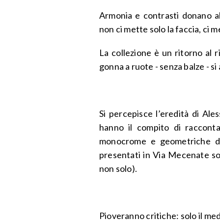
Armonia e contrasti donano al
non ci mette solo la faccia, ci 
La collezione è un ritorno al r
gonna a ruote - senza balze - si 
Si percepisce l’eredità di Ale
hanno il compito di raccontar
monocrome e geometriche di
presentati in Via Mecenate so
non solo).
Pioveranno critiche: solo il me