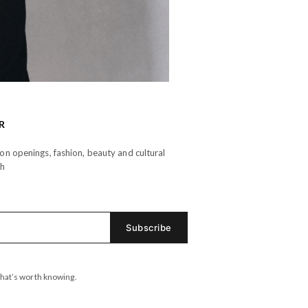
R
n openings, fashion, beauty and cultural
th
hat’s worth knowing.