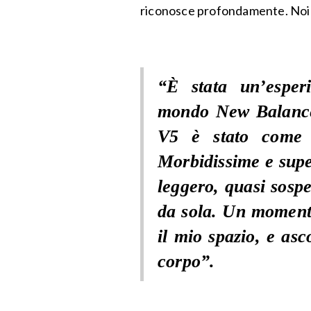
riconosce profondamente. Noi
“È stata un’esper
mondo New Balance:
V5 è stato come t
Morbidissime e super
leggero, quasi sosp
da sola. Un momento
il mio spazio, e asc
corpo”.