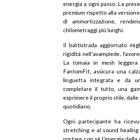
energia a ogni passo. La prese
premium rispetto alla versione
di ammortizzazione, renden
chilometraggi più lunghi.
Il battistrada aggiornato mig
rigidità nell’avampiede, favore
La tomaia in mesh leggera e
FantomFit, assicura una calza
linguetta integrata e da u
completare il tutto, una ga
esprimere il proprio stile, dall
quotidiano.
Ogni partecipante ha ricevu
stretching e al sound healing
portare con sé l’energia della