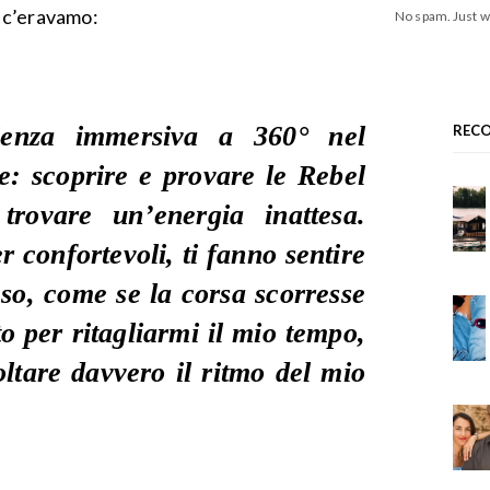
 c’eravamo:
No spam. Just w
ienza immersiva a 360° nel
REC
 scoprire e provare le Rebel
rovare un’energia inattesa.
 confortevoli, ti fanno sentire
eso, come se la corsa scorresse
 per ritagliarmi il mio tempo,
oltare davvero il ritmo del mio