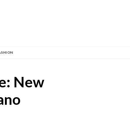
ASHION
le: New
lano