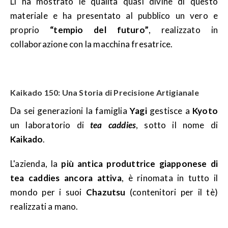
Lì ha mostrato le qualità quasi divine di questo
materiale e ha presentato al pubblico un vero e
proprio
“tempio del futuro”
, realizzato in
collaborazione con la macchina fresatrice.
Kaikado 150: Una Storia di Precisione Artigianale
Da sei generazioni la famiglia
Yagi
gestisce a
Kyoto
un laboratorio di
tea caddies
, sotto il nome di
Kaikado
.
L'azienda, la
più antica produttrice giapponese di
tea caddies ancora attiva
, è rinomata in tutto il
mondo per i suoi
Chazutsu
(contenitori per il tè)
realizzati a mano.