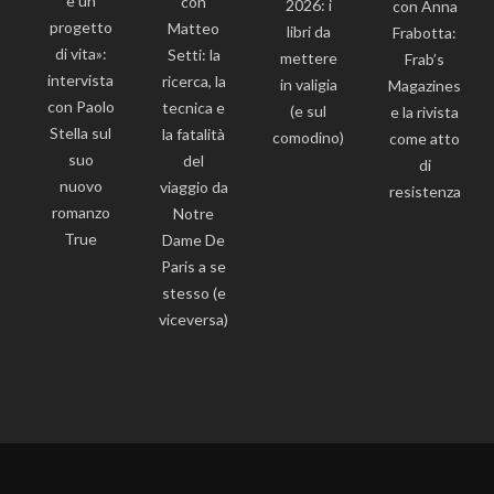
è un
con
2026: i
con Anna
progetto
Matteo
libri da
Frabotta:
di vita»:
Setti: la
mettere
Frab’s
intervista
ricerca, la
in valigia
Magazines
con Paolo
tecnica e
(e sul
e la rivista
Stella sul
la fatalità
comodino)
come atto
suo
del
di
nuovo
viaggio da
resistenza
romanzo
Notre
True
Dame De
Paris a se
stesso (e
viceversa)