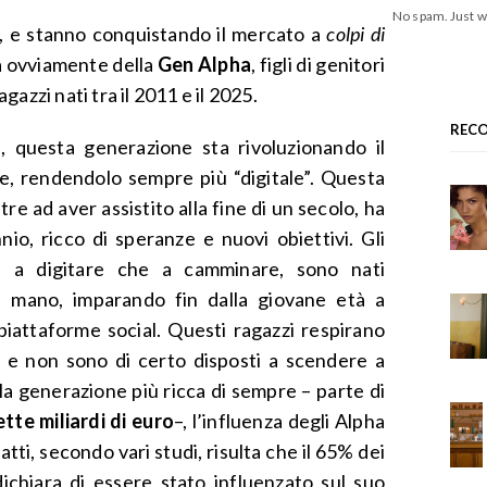
No spam. Just w
i, e stanno conquistando il mercato a
colpi di
a ovviamente della
Gen Alpha
, figli di genitori
azzi nati tra il 2011 e il 2025.
REC
, questa generazione sta rivoluzionando il
, rendendolo sempre più “digitale”. Questa
tre ad aver assistito alla fine di un secolo, ha
io, ricco di speranze e nuovi obiettivi. Gli
 a digitare che a camminare, sono nati
in mano, imparando fin dalla giovane età a
 piattaforme social. Questi ragazzi respirano
e, e non sono di certo disposti a scendere a
a generazione più ricca di sempre – parte di
ette miliardi di euro
–, l’influenza degli Alpha
tti, secondo vari studi, risulta che il 65% dei
dichiara di essere stato influenzato sul suo