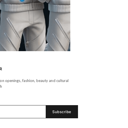
R
n openings, fashion, beauty and cultural
th