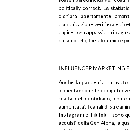
politically correct. Le statist
dichiara apertamente amante
comunicazione veritiera e diret
capire cosa appassiona i ragazz
diciamocelo, farseli nemici è pi
INFLUENCER MARKETING E
Anche la pandemia ha avuto 
alimentandone le competenze d
realtà del quotidiano, confo
aumentata”. I canali di stream
Instagram e TikTok
– sono qu
acquisti della Gen Alpha, la q