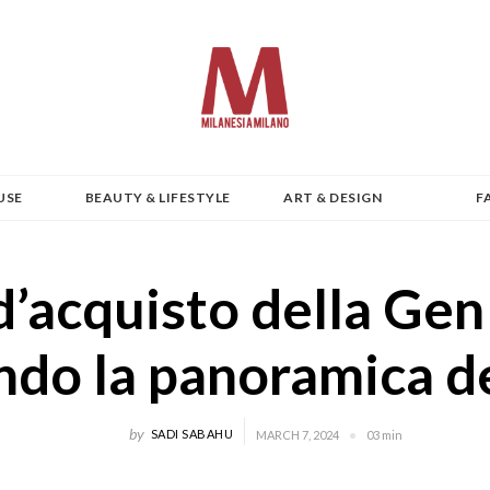
USE
BEAUTY & LIFESTYLE
ART & DESIGN
F
 d’acquisto della Gen
do la panoramica de
by
SADI SABAHU
MARCH 7, 2024
03 min