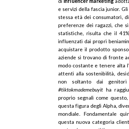
di
influencer marketing
adotta
e servizi della fascia junior. Gl
stessa età dei consumatori, d
preferenze dei ragazzi, che s
statistiche, risulta che il 4
influenzati dai propri beniami
acquistare il prodotto sponso
aziende si trovano di fronte a
modo costante e tenere alta l’a
attenti alla sostenibilità, des
non soltanto dai genitori
#tiktokmademebuyit
ha raggiun
proprio segnali come questo,
questa figura degli Alpha, div
mondiale. Fondamentale quin
questa nuova categoria clien