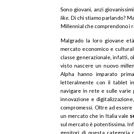
Sono giovani, anzi giovanissim
like
. Di chi stiamo parlando? M
Millennial che comprendono i rag
Malgrado la loro giovane età
mercato economico e culturale
classe generazionale, infatti, ol
visto nascere un nuovo millenn
Alpha hanno imparato prima
letteralmente con il tablet 
navigare in rete e sulle varie
innovazione e digitalizzazion
compromessi. Oltre ad essere l
un mercato che in Italia vale
s
sul mercato è potentissima. Infa
genitori di questa categoria 