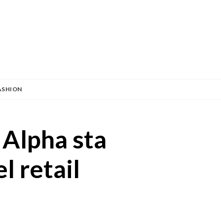
ASHION
 Alpha sta
l retail