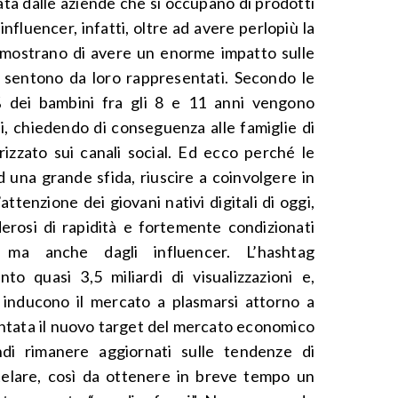
ta dalle aziende che si occupano di prodotti
i influencer, infatti, oltre ad avere perlopiù la
imostrano di avere un enorme impatto sulle
i sentono da loro rappresentati. Secondo le
1% dei bambini fra gli 8 e 11 anni vengono
ni, chiedendo di conseguenza alle famiglie di
rizzato sui canali social. Ed ecco perché le
d una grande sfida, riuscire a coinvolgere in
ttenzione dei giovani nativi digitali di oggi,
iderosi di rapidità e fortemente condizionati
 ma anche dagli influencer. L’hashtag
to quasi 3,5 miliardi di visualizzazioni e,
 inducono il mercato a plasmarsi attorno a
entata il nuovo target del mercato economico
di rimanere aggiornati sulle tendenze di
telare, così da ottenere in breve tempo un