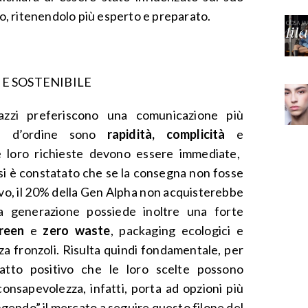
lio, ritenendolo più esperto e preparato.
E SOSTENIBILE
azzi preferiscono una comunicazione più
le d’ordine sono
rapidità, complicità
e
le loro richieste devono essere immediate,
i, si è constatato che se la consegna non fosse
ivo, il 20% della Gen Alpha non acquisterebbe
ta generazione possiede inoltre una forte
reen
e
zero waste
, packaging ecologici e
a fronzoli. Risulta quindi fondamentale, per
patto positivo che le loro scelte possono
onsapevolezza, infatti, porta ad opzioni più
ingendo” il mercato a seguire questo filone del