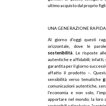
ultimo acquisto dal proprio fig
UNA GENERAZIONE RAPIDA 
Al giorno d’oggi questi rag
orizzontale, dove le paro
sostenibilità
. Le risposte al
autentiche e affidabili; infatt
garantita per il giorno success
affatto il prodotto –. Ques
sensibilità verso tematiche
g
comunicazioni autentiche, senz
l’economia e non solo, l’im
apportare nel mondo; la loro c
sostenibili ed inclusive, “costr