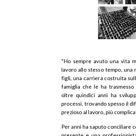
“Ho sempre avuto una vita mol
lavoro allo stesso tempo, una r
figli, una carriera costruita su
famiglia che le ha trasmesso 
oltre quindici anni ha svilup
processi, trovando spesso il di
prezioso al lavoro, più complicat
Per anni ha saputo conciliare 
presente e una professionist