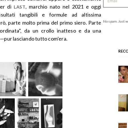
der di
, marchio nato nel 2021 e oggi
LAST
ultati tangibili e formule ad altissima
No spam. Just w
rò, parte molto prima del primo siero. Parte
ordinata”, da un crollo inatteso e da una
o—pur lasciando tutto com’era.
REC