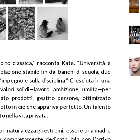
to classica,” racconta Kate. “Università e
elazione stabile fin dai banchi di scuola, due
ll’impegno e sulla disciplina.” Cresciuta in una
valori solidi—lavoro, ambizione, umiltà—per
pato prodotti, gestito persone, ottimizzato
fetto in ciò che appariva perfetto. Un talento
o nella vita privata.
con naturalezza gli estremi: essere una madre
a completamente dedicata. Ma con l’arrivo