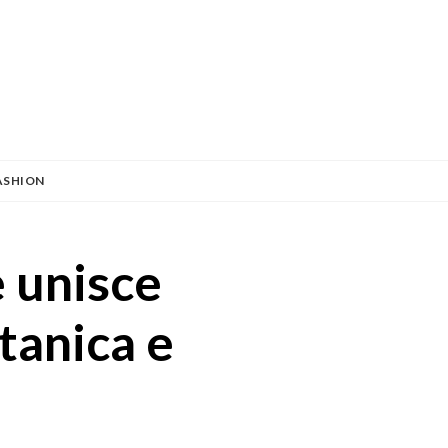
ASHION
e unisce
tanica e