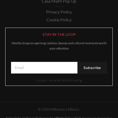
Casa MaM Pop Up
Privacy Policy
Cookie Policy
STAY IN THE LOOP
Weekly drops on openings, fashion, beauty and cultural moments worth
your attention
No spam. Just what’s worth knowing.
© 2026 Milanesi a Milano.
Some links on this website may be affiliate links, which means we may earn a