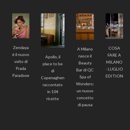
Zendaya
COSA
A Milano
è il nuovo
FARE A
nasce il
Apollo, il
volto di
MILANO
Beauty
place to be
Prada
- LUGLIO
Bar di QC
di
Paradoxe
EDITION
Spa of
Copenaghen
Wonders:
raccontato
un nuovo
in 104
concetto
ricette
di pausa