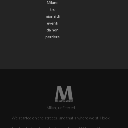
Milano
tre
giorni di
eventi
da non
perdere
Milan, unfiltered.
We started on the streets, and that's where we still look.