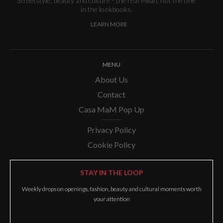
Streetstyle, beauty and culture - the real Milan, not the one
in the lookbooks.
LEARN MORE
MENU
About Us
Contact
Casa MaM Pop Up
Privacy Policy
Cookie Policy
STAY IN THE LOOP
Weekly drops on openings, fashion, beauty and cultural moments worth
your attention