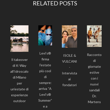
RELATED POSTS
Levi’s®
Racconto
ISOLE &
firma
Il takeover
di
VULCANI
l’estate
di K-Way
giornate
-
più cool
all’Idroscalo
estive
Intervista
di
di Milano
con i
ai
sempre:
per
nuovi
fondatori
arriva “A
un’estate di
sandali
Levi’s®
esperienze
Dr.
Summer”
outdoor
Martens
e a